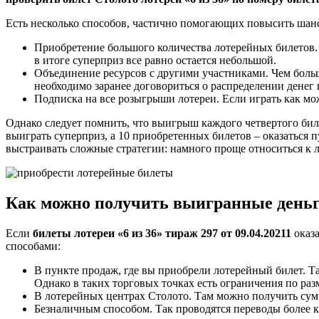
Есть несколько способов, частично помогающих повысить шанс
Приобретение большого количества лотерейных билетов. 
в итоге суперприз все равно остается небольшой.
Объединение ресурсов с другими участниками. Чем боль
необходимо заранее договориться о распределении денег 
Подписка на все розыгрыши лотереи. Если играть как мо
Однако следует помнить, что выигрыш каждого четвертого биле
выиграть суперприз, а 10 приобретенных билетов – оказаться 
выстраивать сложные стратегии: намного проще относиться к 
Как можно получить выигранные день
Если
билеты лотереи «6 из 36» тираж 297 от 09.04.20211
оказ
способами:
В пункте продаж, где вы приобрели лотерейный билет. Т
Однако в таких торговых точках есть ограничения по ра
В лотерейных центрах Столото. Там можно получить сумм
Безналичным способом. Так проводятся переводы более к