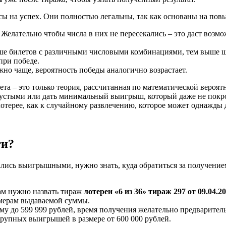
ы на успех. Они полностью легальны, так как основаны на пов
Желательно чтобы числа в них не пересекались – это даст возм
ше билетов с различными числовыми комбинациями, тем выше ш
при победе.
жно чаще, вероятность победы аналогично возрастает.
та – это только теория, рассчитанная по математической вероят
пустыми или дать минимальный выигрыш, который даже не покрое
лотерее, как к случайному развлечению, которое может однажды
ги?
ались выигрышными, нужно знать, куда обратиться за получени
ам нужно назвать тираж
лотереи «6 из 36» тираж 297 от 09.04.2
змерам выдаваемой суммы.
у до 599 999 рублей, время получения желательно предваритель
рупных выигрышей в размере от 600 000 рублей.