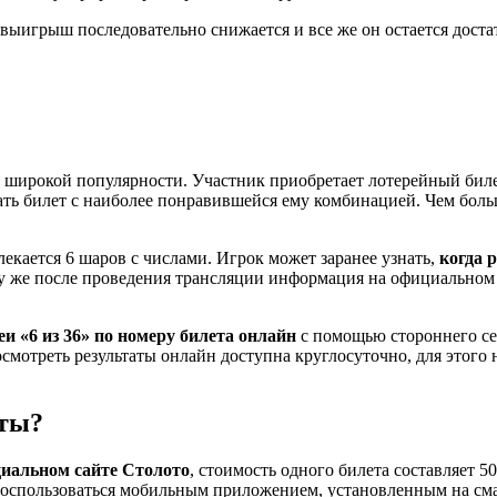
 выигрыш последовательно снижается и все же он остается дос
е широкой популярности. Участник приобретает лотерейный биле
ать билет с наиболее понравившейся ему комбинацией. Чем больш
екается 6 шаров с числами. Игрок может заранее узнать,
когда 
 же после проведения трансляции информация на официальном са
и «6 из 36» по номеру билета онлайн
с помощью стороннего сер
осмотреть результаты онлайн доступна круглосуточно, для этог
еты?
ициальном сайте Столото
, стоимость одного билета составляет 
 воспользоваться мобильным приложением, установленным на с