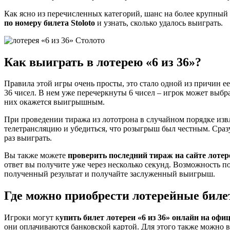
Как ясно из перечисленных категорий, шанс на более крупный
по номеру билета Stoloto
и узнать, сколько удалось выиграть.
Как выиграть в лотерею «6 из 36»?
Правила этой игры очень просты, это стало одной из причин е
36 чисел. В нем уже перечеркнуты 6 чисел – игрок может выбр
них окажется выигрышным.
При проведении тиража из лототрона в случайном порядке извл
телетрансляцию и убедиться, что розыгрыш был честным. Сразу
раз выиграть.
Вы также можете
проверить последний тираж на сайте лотере
ответ вы получите уже через несколько секунд. Возможность п
полученный результат и получайте заслуженный выигрыш.
Где можно приобрести лотерейные бил
Игроки могут к
упить билет лотереи «6 из 36» онлайн на оф
они оплачиваются банковской картой. Для этого также можно