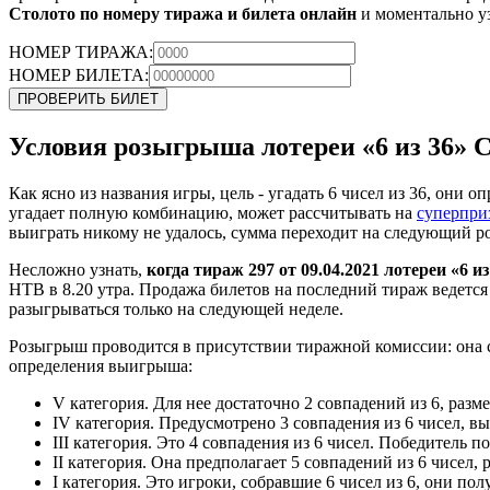
Столото по номеру тиража и билета онлайн
и моментально у
НОМЕР ТИРАЖА:
НОМЕР БИЛЕТА:
ПРОВЕРИТЬ БИЛЕТ
Условия розыгрыша лотереи «6 из 36» 
Как ясно из названия игры, цель - угадать 6 чисел из 36, он
угадает полную комбинацию, может рассчитывать на
суперпри
выиграть никому не удалось, сумма переходит на следующий р
Несложно узнать,
когда тираж 297 от 09.04.2021 лотереи «6 из
НТВ в 8.20 утра. Продажа билетов на последний тираж ведется
разыгрываться только на следующей неделе.
Розыгрыш проводится в присутствии тиражной комиссии: она с
определения выигрыша:
V категория. Для нее достаточно 2 совпадений из 6, разм
IV категория. Предусмотрено 3 совпадения из 6 чисел, в
III категория. Это 4 совпадения из 6 чисел. Победитель п
II категория. Она предполагает 5 совпадений из 6 чисел,
I категория. Это игроки, собравшие 6 чисел из 6, они пол