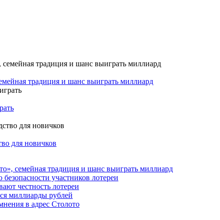
семейная традиция и шанс выиграть миллиард
рать
тво для новичков
то», семейная традиция и шанс выиграть миллиард
о безопасности участников лотереи
вают честность лотереи
тся миллиарды рублей
мнения в адрес Столото