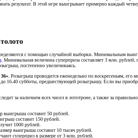
знать результат. В этой игре выигрывает примерно каждый четве
Столото
и определяются с помощью случайной выборки. Минимальным выигр
з
. Минимальная величина суперприза составляет 3 млн. рублей,
озыгрыш, постепенно увеличиваясь.
 36»
. Розыгрыш проводится еженедельно по воскресеньям, его м
 до 16.40 субботы, предшествующей розыгрышу. Если вы приобре
ледит за наличием всех чисел в лототроне, а также за правил
ер выигрыша составит 50 рублей.
ыигрыш составит 150 рублей.
олучит 1000 рублей.
 размер выигрыша составит 10 тысяч рублей.
учают суперприз в размере от 3 млн. рублей.