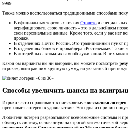
9999.
Также можно воспользоваться традиционными способами поку
В официальных торговых точках
Столото
и специальных 
верифицировать свою личность – это в дальнейшем позвол
свои персональные данные. Кроме того, если у вас нет 
продаж.
В отделениях Почты России. Это традиционный пункт про
В отделениях банков и провайдера «Ростелеком». Такие
В лотерейных автоматах самообслуживания. В них можно
Какой бы варианты вы ни выбрали, вы можете посмотреть
рез
игрокам, выигравшим крупную сумму, на указанный при поку
Способы увеличить шансы на выигры
Игроки часто спрашивают в поисковике: «
во сколько лотерея 
превращает лотерею в удовольствие. Это одна из причин популя
Любители лотерей разрабатывают всевозможные системы и пра
обмануть систему, основанную на строгой математической вер
проверить билет Столото лотереи «6 из 36» по номеру биле