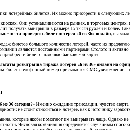
пки лотерейных билетов. Их можно приобрести в следующих ле
киосках. Они устанавливаются на рынках, в торговых центрах, 
ит получать выигрыши в размере 15 тысяч рублей и более. Така
возможности
проверить билет лотереи «6 из 36» онлайн
, вы мож
даж билетов большого количества лотерей, часто их предлагаю
 компании являются постоянными партнерами Столото и активно
 приобрести билет с помощью банковской карты.
ультаты розыгрыша тиража лотереи «6 из 36» онлайн на офи
пке билета телефонный номер присылается СМС-уведомление –
ш
6 из 36 сегодня
?» Именно ожидание трансляции, чувство азарт
рности: не стоит относиться к лотерее, как к источнику заработ
вила, которые якобы помогают им выигрывать чаще. Однако не 
оятности. Числовая комбинация определяется случайным способо
та
уже после тиража, чтобы узнать полученный результат.