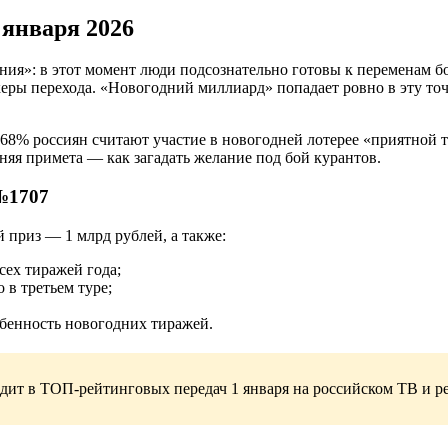
 января 2026
ия»: в этот момент люди подсознательно готовы к переменам б
еры перехода. «Новогодний миллиард» попадает ровно в эту то
 68% россиян считают участие в новогодней лотерее «приятной т
няя примета — как загадать желание под бой курантов.
№1707
 приз — 1 млрд рублей, а также:
сех тиражей года;
 в третьем туре;
бенность новогодних тиражей.
ит в ТОП-рейтинговых передач 1 января на российском ТВ и ре