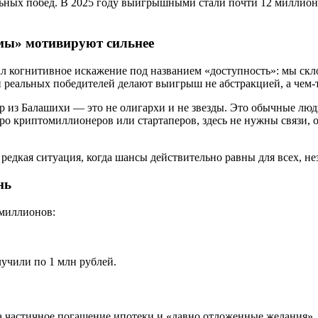
льных побед. В 2025 году выигрышными стали почти 12 миллион
 мы» мотивируют сильнее
л когнитивное искажение под названием «доступность»: мы скл
и реальных победителей делают выигрыш не абстракцией, а чем-
р из Балашихи — это не олигархи и не звезды. Это обычные люди
ро криптомиллионеров или стартаперов, здесь не нужны связи, о
дкая ситуация, когда шансы действительно равны для всех, нез
нь
 миллионов:
лучили по 1 млн рублей.
 частичное погашение ипотеки и «давно отложенные желания».