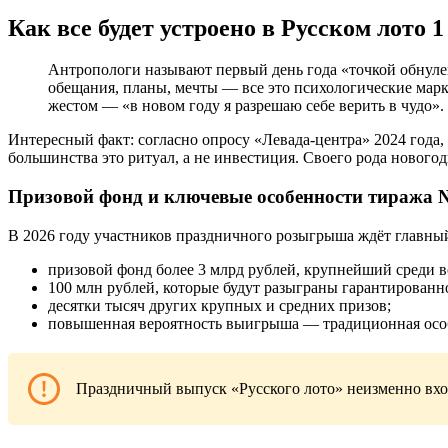
Как все будет устроено в Русском лото 1
Антропологи называют первый день года «точкой обнулен
обещания, планы, мечты — все это психологические марк
жестом — «в новом году я разрешаю себе верить в чудо».
Интересный факт: согласно опросу «Левада-центра» 2024 года,
большинства это ритуал, а не инвестиция. Своего рода новогод
Призовой фонд и ключевые особенности тиража 
В 2026 году участников праздничного розыгрыша ждёт главный
призовой фонд более 3 млрд рублей, крупнейший среди в
100 млн рублей, которые будут разыграны гарантированно
десятки тысяч других крупных и средних призов;
повышенная вероятность выигрыша — традиционная осо
Праздничный выпуск «Русского лото» неизменно вход