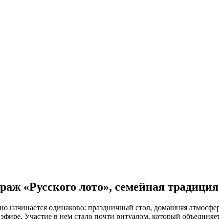
раж «Русского лото», семейная традици
вно начинается одинаково: праздничный стол, домашняя атмосф
эфире. Участие в нем стало почти ритуалом, который объединяет