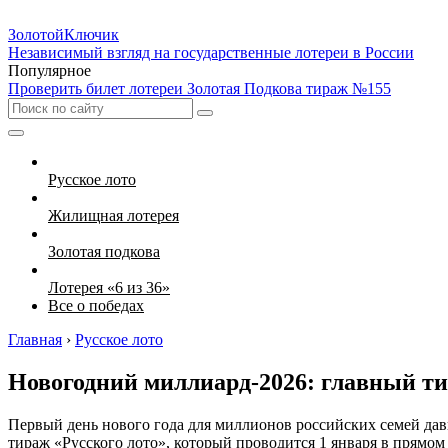
Золотой
Ключик
Независимый взгляд на государственные лотереи в России
Популярное
Проверить билет лотереи Золотая Подкова тираж №155
Русское лото
Жилищная лотерея
Золотая подкова
Лотерея «6 из 36»
Все о победах
Главная
›
Русское лото
Новогодний миллиард-2026: главный ти
Первый день нового года для миллионов российских семей да
тираж «Русского лото», который проводится 1 января в прямом 