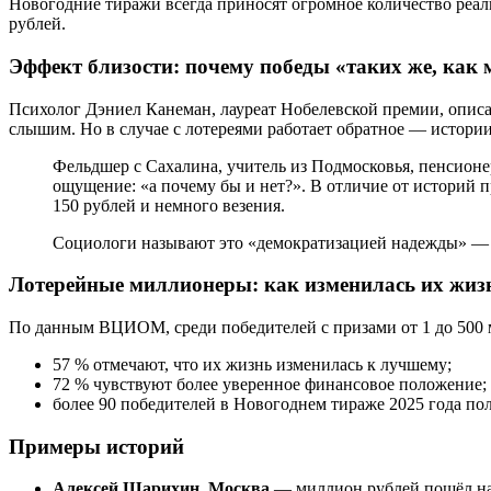
Новогодние тиражи всегда приносят огромное количество реа
рублей.
Эффект близости: почему победы «таких же, как
Психолог Дэниел Канеман, лауреат Нобелевской премии, описа
слышим. Но в случае с лотереями работает обратное — истори
Фельдшер с Сахалина, учитель из Подмосковья, пенсионе
ощущение: «а почему бы и нет?». В отличие от историй п
150 рублей и немного везения.
Социологи называют это «демократизацией надежды» — ре
Лотерейные миллионеры: как изменилась их жиз
По данным ВЦИОМ, среди победителей с призами от 1 до 500
57 % отмечают, что их жизнь изменилась к лучшему;
72 % чувствуют более уверенное финансовое положение;
более 90 победителей в Новогоднем тираже 2025 года по
Примеры историй
Алексей Шарихин, Москва
— миллион рублей пошёл на