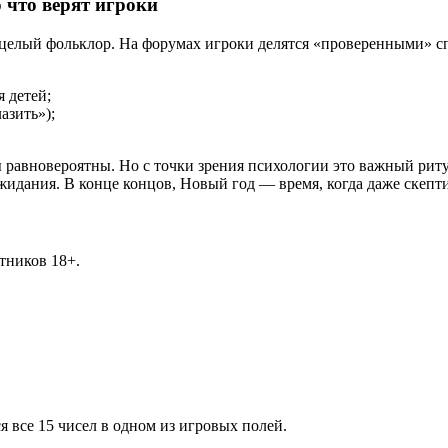
 что верят игроки
 целый фольклор. На форумах игроки делятся «проверенными» с
 детей;
азить»);
ы равновероятны. Но с точки зрения психологии это важный рит
жидания. В конце концов, Новый год — время, когда даже скепт
тников 18+.
я все 15 чисел в одном из игровых полей.