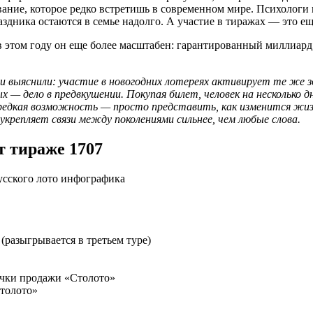
ание, которое редко встретишь в современном мире. Психологи
дника остаются в семье надолго. А участие в тиражах — это еще
 в этом году он еще более масштабен: гарантированный миллиа
у и выяснили: участие в новогодних лотереях активирует те же 
вых — дело в предвкушении. Покупая билет, человек на несколько
едкая возможность — просто представить, как изменится жизнь
репляет связи между поколениями сильнее, чем любые слова.
т тираже 1707
разыгрывается в третьем туре)
очки продажи «Столото»
Столото»