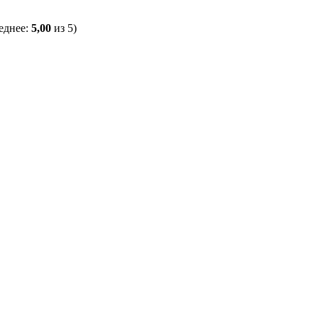
еднее:
5,00
из 5)