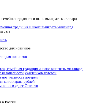
семейная традиция и шанс выиграть миллиард
рать
тво для новичков
то», семейная традиция и шанс выиграть миллиард
о безопасности участников лотереи
вают честность лотереи
тся миллиарды рублей
мнения в адрес Столото
и в России