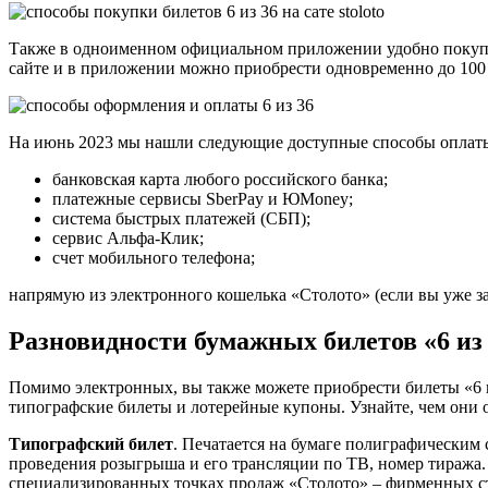
Также в одноименном официальном приложении удобно покупать
сайте и в приложении можно приобрести одновременно до 100
На июнь 2023 мы нашли следующие доступные способы оплат
банковская карта любого российского банка;
платежные сервисы SberPay и ЮMoney;
система быстрых платежей (СБП);
сервис Альфа-Клик;
счет мобильного телефона;
напрямую из электронного кошелька «Столото» (если вы уже за
Разновидности бумажных билетов «6 из
Помимо электронных, вы также можете приобрести билеты «6 и
типографские билеты и лотерейные купоны. Узнайте, чем они о
Типографский билет
. Печатается на бумаге полиграфическим 
проведения розыгрыша и его трансляции по ТВ, номер тиража
специализированных точках продаж «Столото» – фирменных ст