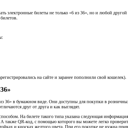
 электронные билеты не только «6 из 36», но и любой другой 
 билетов.
ы:
регистрировались на сайте и заранее пополнили свой кошелек).
 36»
з 36» в бумажном виде. Они доступны для покупки в розничных
тличаются друг от друга и как выглядят.
способом. На билете такого типа указана следующая информация.
. А также QR-код, с помощью которого вы можете легко провер
ойках и киосках желтого цвета. При его покупке не нужна прив