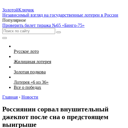
Золотой
Ключик
Независимый взгляд на государственные лотереи в России
Популярное
Проверить билет тиража №65 «Бинго-75»
Русское лото
Жилищная лотерея
Золотая подкова
Лотерея «6 из 36»
Все о победах
Главная
›
Новости
Россиянин сорвал внушительный
джекпот после сна о предстоящем
выигрыше