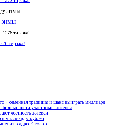
ы 1272 тиража!
ду ЗИМЫ
1276 тиража!
то», семейная традиция и шанс выиграть миллиард
о безопасности участников лотереи
вают честность лотереи
тся миллиарды рублей
мнения в адрес Столото