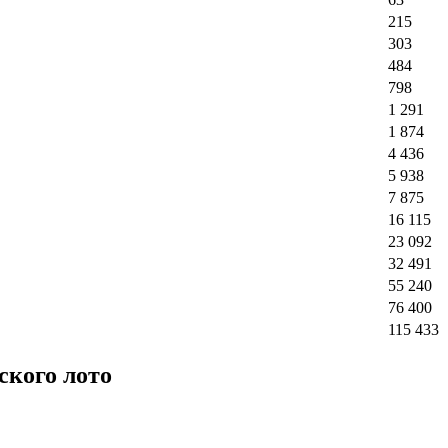
215
303
484
798
1 291
1 874
4 436
5 938
7 875
16 115
23 092
32 491
55 240
76 400
115 433
ского лото