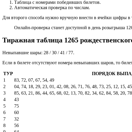
Таблица с номерами победивших билетов.
Автоматическая проверка по числам.
Для второго способа нужно вручную внести в ячейки цифры в 
Онлайн-проверка станет доступной в день розыгрыша 1265
Тиражная таблица 1265 рождественског
Невыпавшие шары: 28 / 30 / 41 / 77.
Если в билете отсутствуют номера невыпавших шаров, то биле
ТУР
ПОРЯДОК ВЫПА
1
83, 72, 07, 67, 54, 49
2
04, 74, 18, 29, 23, 01, 42, 08, 26, 71, 76, 48, 73, 25, 12, 15, 45
3
85, 63, 21, 86, 44, 65, 68, 02, 13, 70, 82, 34, 62, 84, 58, 20, 78
4
43
5
75
6
60
7
32
8
56
9
64