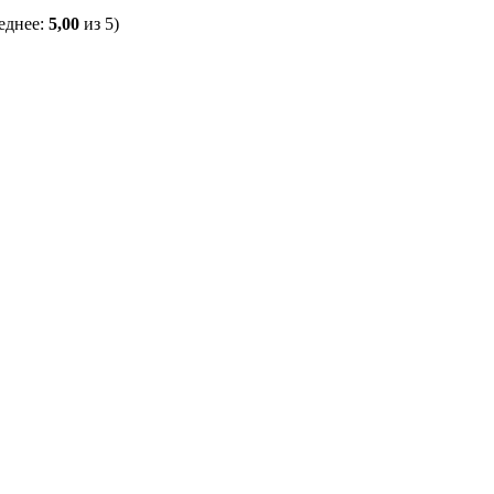
еднее:
5,00
из 5)