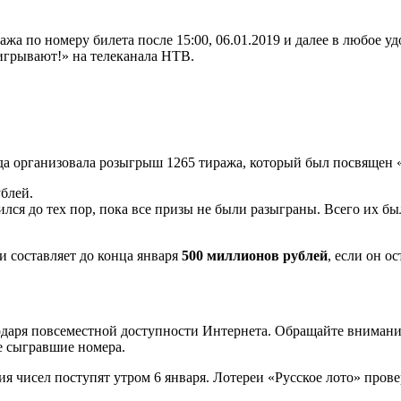
жа по номеру билета после 15:00, 06.01.2019 и далее в любое уд
игрывают!» на телеканала НТВ.
ода организовала розыгрыш 1265 тиража, который был посвящен 
блей.
лся до тех пор, пока все призы не были разыграны. Всего их бы
 составляет до конца января
500 миллионов рублей
, если он о
даря повсеместной доступности Интернета. Обращайте внимание
е сыгравшие номера.
 чисел поступят утром 6 января. Лотереи «Русское лото» прове