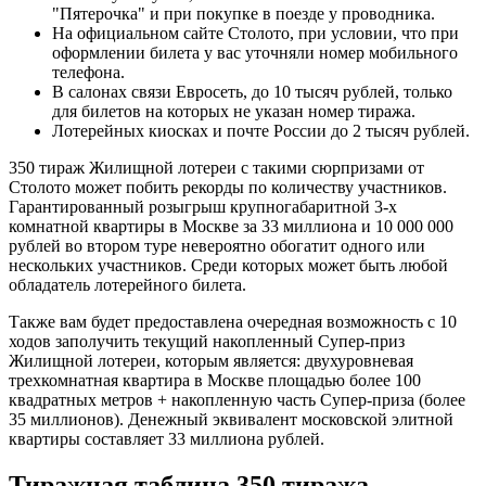
"Пятерочка" и при покупке в поезде у проводника.
На официальном сайте Столото, при условии, что при
оформлении билета у вас уточняли номер мобильного
телефона.
В салонах связи Евросеть, до 10 тысяч рублей, только
для билетов на которых не указан номер тиража.
Лотерейных киосках и почте России до 2 тысяч рублей.
350 тираж Жилищной лотереи с такими сюрпризами от
Столото может побить рекорды по количеству участников.
Гарантированный розыгрыш крупногабаритной 3-х
комнатной квартиры в Москве за 33 миллиона и 10 000 000
рублей во втором туре невероятно обогатит одного или
нескольких участников. Среди которых может быть любой
обладатель лотерейного билета.
Также вам будет предоставлена очередная возможность с 10
ходов заполучить текущий накопленный Супер-приз
Жилищной лотереи, которым является: двухуровневая
трехкомнатная квартира в Москве площадью более 100
квадратных метров + накопленную часть Супер-приза (более
35 миллионов). Денежный эквивалент московской элитной
квартиры составляет 33 миллиона рублей.
Тиражная таблица 350 тиража