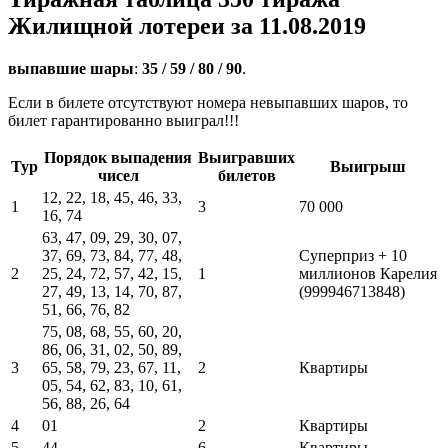
Жилищной лотереи за 11.08.2019
выпавшие шары
:
35 / 59 / 80 / 90
.
Если в билете отсутствуют номера невыпавших шаров, то
билет гарантированно выиграл!!!
Порядок выпадения
Выигравших
Тур
Выигрыш
чисел
билетов
12, 22, 18, 45, 46, 33,
1
3
70 000
16, 74
63, 47, 09, 29, 30, 07,
37, 69, 73, 84, 77, 48,
Суперприз + 10
2
25, 24, 72, 57, 42, 15,
1
миллионов Карелия
27, 49, 13, 14, 70, 87,
(999946713848)
51, 66, 76, 82
75, 08, 68, 55, 60, 20,
86, 06, 31, 02, 50, 89,
3
65, 58, 79, 23, 67, 11,
2
Квартиры
05, 54, 62, 83, 10, 61,
56, 88, 26, 64
4
01
2
Квартиры
5
44
6
Квартиры