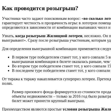
Как проводится розыгрыш?
Участники часто задают поисковикам вопрос: «
во сколько ло
гарантирует честность и прозрачность игры: в лототрон поме
определяются в зависимости от комбинации выпавших чисел и 
Узнать,
когда розыгрыш Жилищной лотереи
, несложно. Он 
выигрывают». Сразу после розыгрыша участникам, которым уда
Для определения выигрышной комбинации применяется следующи
В первом туре победителем станет тот, у кого совпали 5
выигрышная комбинация в билете оказалась раньше, чем 
Во втором туре победителем станет тот, у кого совпали 
В последнем туре победителем станет тот, у кого совпали
От тиража к тиражу накапливается суперприз лотереи. Претен
полях.
Размер призового фонда формируется из стоимости прода
объекты недвижимости – только за 2016 год было разыг
билет может принести крупный выигрыш.
Преимуществом являются простые
условия розыгрыша Жили