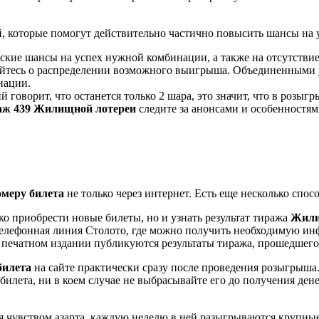
, которые помогут действительно частично повысить шансы на 
ские шансы на успех нужной комбинации, а также на отсутстви
вайтесь о распределении возможного выигрыша. Объединенными
нации.
 говорит, что останется только 2 шара, это значит, что в розы
раж 439 Жилищной лотереи
следите за анонсами и особенностя
омеру билета
не только через интернет. Есть еще несколько спос
о приобрести новые билеты, но и узнать результат тиража
Жилищ
 телефонная линия Столото, где можно получить необходимую и
 печатном издании публикуются результаты тиража, прошедшего
билета
на сайте практически сразу после проведения розыгрыша.
илета, ни в коем случае не выбрасывайте его до получения ден
 чувством азарта, каждую неделю в ней разыгрываются крупные п