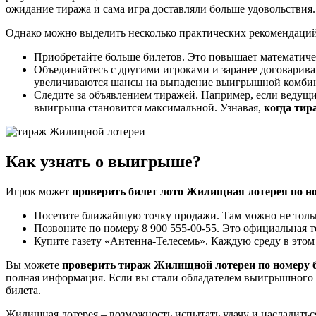
ожидание тиража и сама игра доставляли больше удовольствия.
Однако можно выделить несколько практических рекомендаций
Приобретайте больше билетов. Это повышает математиче
Объединяйтесь с другими игроками и заранее договари
увеличиваются шансы на выпадение выигрышной комби
Следите за объявлением тиражей. Например, если ведущий
выигрыша становится максимальной. Узнавая,
когда ти
Как узнать о выигрыше?
Игрок может
проверить билет лото Жилищная лотерея по н
Посетите ближайшую точку продажи. Там можно не тольк
Позвоните по номеру 8 900 555-00-55. Это официальная
Купите газету «Антенна-Телесемь». Каждую среду в этом
Вы можете
проверить тираж Жилищной лотереи по номеру 
полная информация. Если вы стали обладателем выигрышного б
билета.
Жилищная лотерея – возможность испытать удачу и насладиться