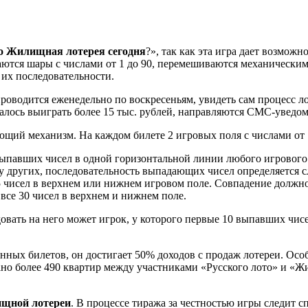
то Жилищная лотерея сегодня
?», так как эта игра дает возможн
щаются шары с числами от 1 до 90, перемешиваются механическ
их последовательности.
проводится еженедельно по воскресеньям, увидеть сам процесс л
лось выиграть более 15 тыс. рублей, направляются СМС-уведом
й механизм. На каждом билете 2 игровых поля с числами от 1 
 выпавших чисел в одной горизонтальной линии любого игрового 
у других, последовательность выпадающих чисел определяется 
15 чисел в верхнем или нижнем игровом поле. Совпадение должно
 все 30 чисел в верхнем и нижнем поле.
довать на него может игрок, у которого первые 10 выпавших чи
нных билетов, он достигает 50% доходов с продаж лотереи. Ос
рано более 490 квартир между участниками «Русского лото» и 
щной лотереи
. В процессе тиража за честностью игры следит с