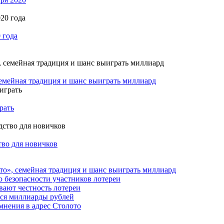
 года
семейная традиция и шанс выиграть миллиард
рать
тво для новичков
то», семейная традиция и шанс выиграть миллиард
о безопасности участников лотереи
вают честность лотереи
тся миллиарды рублей
мнения в адрес Столото