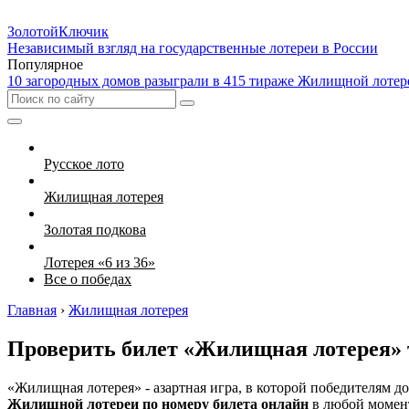
Золотой
Ключик
Независимый взгляд на государственные лотереи в России
Популярное
10 загородных домов разыграли в 415 тираже Жилищной лотер
Русское лото
Жилищная лотерея
Золотая подкова
Лотерея «6 из 36»
Все о победах
Главная
›
Жилищная лотерея
Проверить билет «Жилищная лотерея» т
«Жилищная лотерея» - азартная игра, в которой победителям 
Жилищной лотереи по номеру билета онлайн
в любой момент