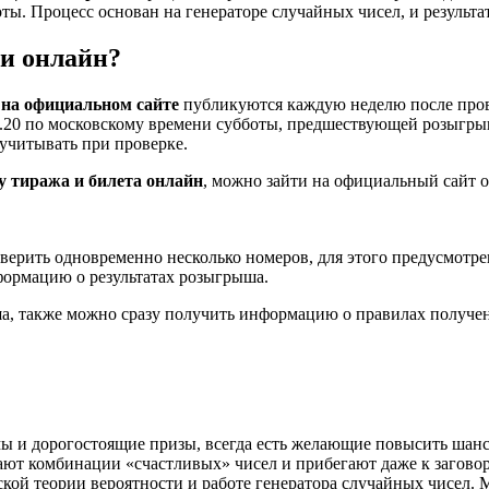
оты. Процесс основан на генераторе случайных чисел, и результа
и онлайн?
на официальном сайте
публикуются каждую неделю после прове
.20 по московскому времени субботы, предшествующей розыгрыш
учитывать при проверке.
 тиража и билета онлайн
, можно зайти на официальный сайт о
ерить одновременно несколько номеров, для этого предусмотре
ормацию о результатах розыгрыша.
ша, также можно сразу получить информацию о правилах получен
 и дорогостоящие призы, всегда есть желающие повысить шансы
ют комбинации «счастливых» чисел и прибегают даже к заговора
кой теории вероятности и работе генератора случайных чисел. 