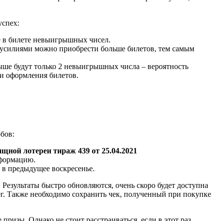
успех:
е в билете невыигрышных чисел.
 усилиями можно приобрести больше билетов, тем самым
грыше будут только 2 невыигрышных числа – вероятность
ми оформления билетов.
обов:
ной лотереи тираж 439 от 25.04.2021
нформацию.
 в предыдущее воскресенье.
 Результаты быстро обновляются, очень скоро будет доступна
ег. Также необходимо сохранить чек, полученный при покупке
ризы. Однако не стоит расстраиваться, если в этот раз