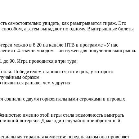
ость самостоятельно увидеть, как разыгрывается тираж. Это
им способом, а затем выпадают по одному. Выигрышные билеты
отереи можно в 8.20 на канале НТВ в программе «У нас
ления с 4-значным кодом – он нужен для получения выигрыша.
до 90. Игра проводится в три тура:
поля. Победителем становится тот игрок, у которого
случайным образом.
 появиться раньше, чем у других.
сел совпали с двумя горизонтальными строчками в игровых
обенностью именно этой игры стала возможность выиграть
«Жилищной лотереи». Даже один случайно приобретенный
пециальная тиражная комиссия: перед началом она проверяет