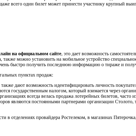
и даже всего один билет может принести участнику крупный выи
лайн на официальном сайте
, это дает возможность самостояте
а, также можно установить на мобильное устройство специально
очень быстро получить последнюю информацию о тираже и пол
гальных пунктах продаж:
 также дают возможность идентифицировать личность покупател
аются государственным налогом, который взимается через органи
ганизациях всегда велась продажа лотерейных билетов, часто и
торов являются постоянными партнерами организации Столото, 
ти в отделениях провайдера Ростелеком, в магазинах Пятерочк