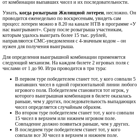
от комбинации выпавших чисел и их последовательности.
Узнать,
когда розыгрыш Жилищной лотереи
, несложно. Он
проводится еженедельно по воскресеньям, увидеть сам
процесс лотереи можно в 8.20 на канале НТВ в программе «У
нас выигрывают». Сразу после розыгрыша участникам,
которым удалось выиграть более 15 тыс. рублей,
направляются СМС-уведомления с 4-значным кодом – он
нужен для получения выигрыша.
Для определения выигрышной комбинации применяется
следующий механизм. На каждом билете 2 игровых поля с
числами от 1 до 90. Игра проводится в три тура:
В первом туре победителем станет тот, у кого совпали 5
выпавших чисел в одной горизонтальной линии любого
игрового поля. Победителем становится тот игрок, у
которого выигрышная комбинация в билете оказалась
раньше, чем у других, последовательность выпадающих
чисел определяется случайным образом.
Во втором туре победителем станет тот, у кого совпали
15 чисел в верхнем или нижнем игровом поле.
Совпадение должно появиться раньше, чем у других.
В последнем туре победителем станет тот, у кого
совпали все 30 чисел в верхнем и нижнем поле.