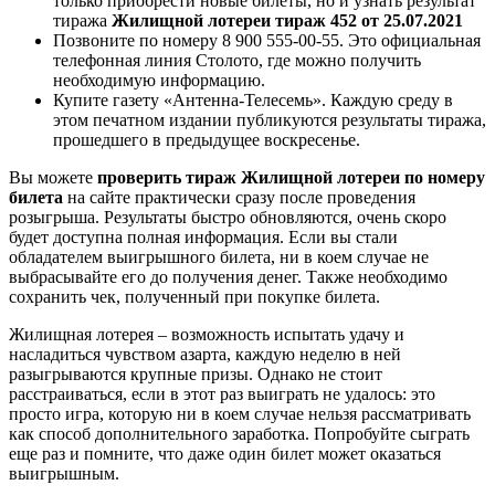
только приобрести новые билеты, но и узнать результат
тиража
Жилищной лотереи тираж 452 от 25.07.2021
Позвоните по номеру 8 900 555-00-55. Это официальная
телефонная линия Столото, где можно получить
необходимую информацию.
Купите газету «Антенна-Телесемь». Каждую среду в
этом печатном издании публикуются результаты тиража,
прошедшего в предыдущее воскресенье.
Вы можете
проверить тираж Жилищной лотереи по номеру
билета
на сайте практически сразу после проведения
розыгрыша. Результаты быстро обновляются, очень скоро
будет доступна полная информация. Если вы стали
обладателем выигрышного билета, ни в коем случае не
выбрасывайте его до получения денег. Также необходимо
сохранить чек, полученный при покупке билета.
Жилищная лотерея – возможность испытать удачу и
насладиться чувством азарта, каждую неделю в ней
разыгрываются крупные призы. Однако не стоит
расстраиваться, если в этот раз выиграть не удалось: это
просто игра, которую ни в коем случае нельзя рассматривать
как способ дополнительного заработка. Попробуйте сыграть
еще раз и помните, что даже один билет может оказаться
выигрышным.