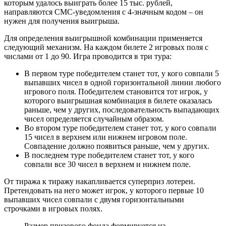
которым удалось выиграть более 15 тыс. рублей,
направляются СМС-уведомления с 4-значным кодом – он
нужен для получения выигрыша.
Для определения выигрышной комбинации применяется
следующий механизм. На каждом билете 2 игровых поля с
числами от 1 до 90. Игра проводится в три тура:
В первом туре победителем станет тот, у кого совпали 5
выпавших чисел в одной горизонтальной линии любого
игрового поля. Победителем становится тот игрок, у
которого выигрышная комбинация в билете оказалась
раньше, чем у других, последовательность выпадающих
чисел определяется случайным образом.
Во втором туре победителем станет тот, у кого совпали
15 чисел в верхнем или нижнем игровом поле.
Совпадение должно появиться раньше, чем у других.
В последнем туре победителем станет тот, у кого
совпали все 30 чисел в верхнем и нижнем поле.
От тиража к тиражу накапливается суперприз лотереи.
Претендовать на него может игрок, у которого первые 10
выпавших чисел совпали с двумя горизонтальными
строчками в игровых полях.
Размер призового фонда формируется из