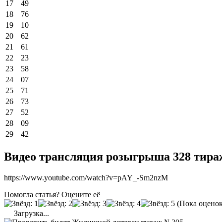
17
49
18
76
19
10
20
62
21
61
22
23
23
58
24
07
25
71
26
73
27
52
28
09
29
42
Видео трансляция розыгрыша 328 тираж
https://www.youtube.com/watch?v=pAY_-Sm2nzM
Помогла статья? Оцените её
(Пока оценок
Загрузка...