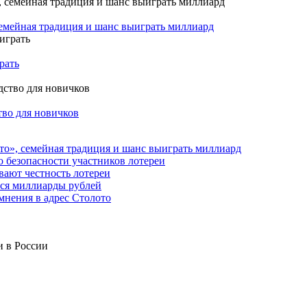
семейная традиция и шанс выиграть миллиард
рать
тво для новичков
то», семейная традиция и шанс выиграть миллиард
о безопасности участников лотереи
вают честность лотереи
тся миллиарды рублей
мнения в адрес Столото
и в России