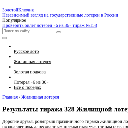
Золотой
Ключик
Независимый взгляд на государственные лотереи в России
Популярное
Проверить билет лотереи «6 из 36» тираж №158
Русское лото
Жилищная лотерея
Золотая подкова
Лотерея «6 из 36»
Все о победах
Главная
›
Жилищная лотерея
Результаты тиража 328 Жилищной лот
Дорогие друзья, розыгрыш праздничного тиража Жилищной лот
поздравлениям, адресованным прекрасным участницам розыгры