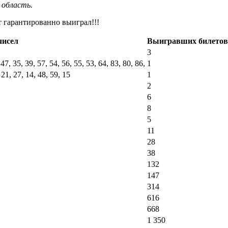
 область.
т гарантированно выиграл!!!
чисел
Выигравших билетов
3
 47, 35, 39, 57, 54, 56, 55, 53, 64, 83, 80, 86,
1
 21, 27, 14, 48, 59, 15
1
2
6
8
5
11
28
38
132
147
314
616
668
1 350