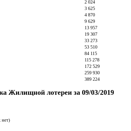
2 024
3 625
4 870
9 629
13 957
19 307
33 273
53 510
84 115
115 278
172 529
259 930
389 224
а Жилищной лотереи за 09/03/2019
 нет)