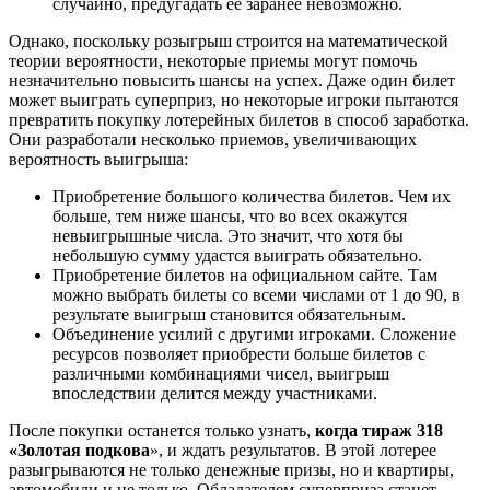
случайно, предугадать ее заранее невозможно.
Однако, поскольку розыгрыш строится на математической
теории вероятности, некоторые приемы могут помочь
незначительно повысить шансы на успех. Даже один билет
может выиграть суперприз, но некоторые игроки пытаются
превратить покупку лотерейных билетов в способ заработка.
Они разработали несколько приемов, увеличивающих
вероятность выигрыша:
Приобретение большого количества билетов. Чем их
больше, тем ниже шансы, что во всех окажутся
невыигрышные числа. Это значит, что хотя бы
небольшую сумму удастся выиграть обязательно.
Приобретение билетов на официальном сайте. Там
можно выбрать билеты со всеми числами от 1 до 90, в
результате выигрыш становится обязательным.
Объединение усилий с другими игроками. Сложение
ресурсов позволяет приобрести больше билетов с
различными комбинациями чисел, выигрыш
впоследствии делится между участниками.
После покупки останется только узнать,
когда тираж 318
«Золотая подкова
», и ждать результатов. В этой лотерее
разыгрываются не только денежные призы, но и квартиры,
автомобили и не только. Обладателем суперприза станет