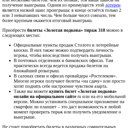
получение выигрыша. Одним из преимуществ этой
лотереи
является низкий шанс проигрыша: в конце остаётся только 2
или 3 невыпавших числа. Чем больше чисел совпало, тем
более крупным окажется итоговый выигрыш.
Приобрести
билеты «Золотая подкова» тираж 318
можно в
следующих местах:
Официальные пункты продаж Столото и лотерейные
киоски. В них также можно подтвердить личность
игрока, чтобы впоследствии получать выигрыши.
В почтовых отделениях и банковских офисах. Там
практически всегда ведется продажа билетов на
ближайший розыгрыш.
В салонах связи и офисах провайдера «Ростелеком».
Многие игроки получают билеты «на сдачу» или просто
хотят поднять себе настроение чувством азарта.
Также вы можете
купить билет «Золотая подкова»
онлайн на официальном сайте
ru или на его мобильной
версии. Можно установить специальное приложение на
смартфон ли планшет – это даст возможность в любой
момент проверить тираж или получить уведомление о
выигрыше.
Не стоит приобретать билеты в различных сомнительных