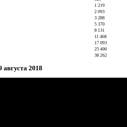
1 219
2 093
3 288
5 370
8 131
11 468
17 093
25 490
38 262
 августа 2018