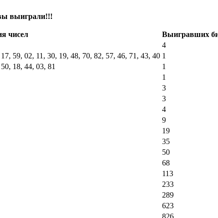
вы выиграли!!!
я чисел
Выигравших би
4
 17, 59, 02, 11, 30, 19, 48, 70, 82, 57, 46, 71, 43, 40
1
 50, 18, 44, 03, 81
1
1
3
3
4
9
19
35
50
68
113
233
289
623
826