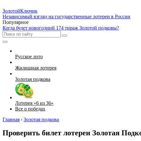
Золотой
Ключик
Независимый взгляд на государственные лотереи в России
Популярное
Когда будет новогодний 174 тираж Золотой подковы?
Русское лото
Жилищная лотерея
Золотая подкова
Лотерея «6 из 36»
Все о победах
Главная
›
Золотая подкова
Проверить билет лотереи Золотая Подк