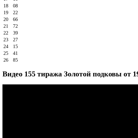
18
08
19
22
20
66
21
72
22
39
23
27
24
15
25
41
26
85
Видео 155 тиража Золотой подковы от 19