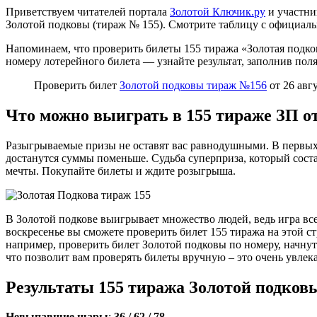
Приветствуем читателей портала
Золотой Ключик.ру
и участни
Золотой подковы (тираж № 155). Смотрите таблицу с официаль
Напоминаем, что проверить билеты 155 тиража «Золотая подков
номеру лотерейного билета — узнайте результат, заполнив по
Проверить билет
Золотой подковы тираж №156
от 26 авгу
Что можно выиграть в 155 тираже ЗП о
Разыгрываемые призы не оставят вас равнодушными. В первых
достанутся суммы поменьше. Судьба суперприза, который состав
мечты. Покупайте билеты и ждите розыгрыша.
В Золотой подкове выигрывает множество людей, ведь игра все
воскресенье вы сможете проверить билет 155 тиража на этой ст
например, проверить билет Золотой подковы по номеру, начнут
что позволит вам проверять билеты вручную – это очень увлека
Результаты 155 тиража Золотой подковы 
Невыпавшие шары
:
36 / 62 / 78