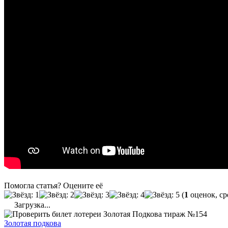
Помогла статья? Оцените её
(
1
оценок, ср
Загрузка...
Золотая подкова