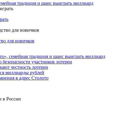
семейная традиция и шанс выиграть миллиард
рать
тво для новичков
то», семейная традиция и шанс выиграть миллиард
о безопасности участников лотереи
вают честность лотереи
тся миллиарды рублей
мнения в адрес Столото
и в России