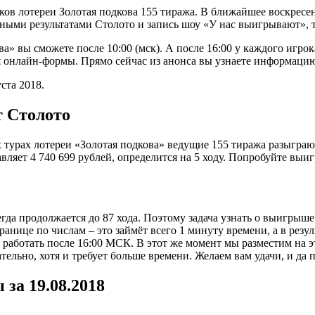
ков лотереи Золотая подкова 155 тиража. В ближайшее воскрес
ными результатами Столото и запись шоу «У нас выигрывают», т
а» вы сможете после 10:00 (мск). А после 16:00 у каждого игро
ля онлайн-формы. Прямо сейчас из анонса вы узнаете информаци
ста 2018.
т Столото
 турах лотереи «Золотая подкова» ведущие 155 тиража разыгра
ляет 4 740 699 рублей, определится на 5 ходу. Попробуйте выиг
гда продолжается до 87 хода. Поэтому задача узнать о выигрыше
ранице по числам – это займёт всего 1 минуту времени, а в рез
 работать после 16:00 МСК. В этот же момент мы разместим на 
тельно, хотя и требует больше времени. Желаем вам удачи, и да 
за 19.08.2018