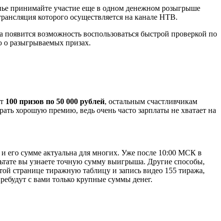
енье принимайте участие еще в одном денежном розыгрыше
рансляция которого осуществляется на канале НТВ.
ка появится возможность воспользоваться быстрой проверкой по
ю о разыгрываемых призах.
ют
100 призов по 50 000 рублей
, остальным счастливчикам
рать хорошую премию, ведь очень часто зарплаты не хватает на
 и его сумме актуальна для многих. Уже после 10:00 МСК в
ультате вы узнаете точную сумму выигрыша. Другие способы,
этой странице тиражную таблицу и запись видео 155 тиража,
пребудут с вами только крупные суммы денег.