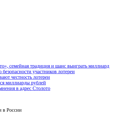
то», семейная традиция и шанс выиграть миллиард
о безопасности участников лотереи
вают честность лотереи
тся миллиарды рублей
мнения в адрес Столото
и в России