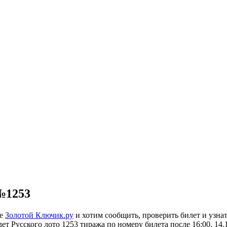
№1253
ле
Золотой Ключик.ру
и хотим сообщить, проверить билет и узна
ет Русского лото 1253 тиража по номеру билета после 16:00, 14.