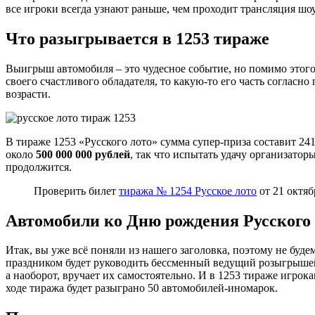
все игроки всегда узнают раньше, чем проходит трансляция шо
Что разыгрывается в 1253 т
ираже
Выигрыш автомобиля – это чудесное событие, но помимо этого
своего счастливого обладателя, то какую-то его часть соглас
возрасти.
В тираже 1253 «Русского лото» сумма супер-приза составит 24
около
500 000 000 рублей
, так что испытать удачу организато
продолжится.
Проверить билет
тиража № 1254 Русское лото
от 21 октяб
Автомобили ко Дню рождения Русского
Итак, вы уже всё поняли из нашего заголовка, поэтому не будем
праздником будет руководить бессменный ведущий розыгрышей 
а наоборот, вручает их самостоятельно. И в 1253 тираже игрок
ходе тиража будет разыграно 50 автомобилей-иномарок.