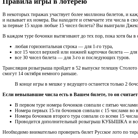
Правила игры в лотерею
В некоторых тиражах участвует более миллиона билетов, и ка
и называет их номера. Вы находите и отмечаете эти числа в св
за первые 15 ходов любые 15 чисел билета? Вы выиграли Джек
В каждом туре бочонки вытягивают до тех пор, пока хотя бы в 
любая горизонтальная строка ― для 1-го тура,
все 15 чисел верхней или нижней карточки билета ― для 
все 30 чисел билета ― для 3-го и последующих туров.
Трансляция розыгрыша пройдет в 52 выпуске телешоу Столото 
смогут 14 октября немного раньше.
В конце игры в мешке у ведущего останется только 2 боч
Если невыпавшие числа есть в Вашем билете, то он считае
В первом туре номера бочонков совпали с пятью числами
Номера первых 15-ти бочонков совпали с 15 числами во 
Номера бочонков второго тура совпали со всеми 15 числа
Проводится дополнительный розыгрыш КУБЫШКА и все н
Необходимо внимательно проверить билет Русское лото по тир