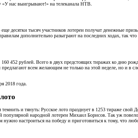
у «У нас выигрывают!» на телеканала НТВ.
 еще десятки тысяч участников лотереи получат денежные призы
но правилам дополнительно разыграют на последних ходах, так ч
1 160 452 рублей. Всего в двух предстоящих тиражах ко дню ро
ры предлагают всем желающим не только на этой неделе, но и в 
ря 2018 года.
 лото
 темнить и тянуть: Русское лото празднует в 1253 тираже свой Д
популярной народной лотереи Михаил Борисов. Так уж повелось,
ам нужно настроиться на победу и приготовиться к тому, что люб