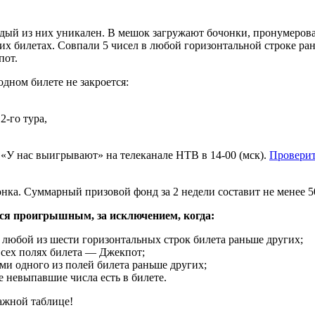
ждый из них уникален. В мешок загружают бочонки, пронумерова
оих билетах. Совпали 5 чисел в любой горизонтальной строке ра
пот.
одном билете не закроется:
2-го тура,
«У нас выигрывают» на телеканале НТВ в 14-00 (мск).
Проверит
онка. Суммарный призовой фонд за 2 недели составит не менее 5
тся проигрышным, за исключением, когда:
 любой из шести горизонтальных строк билета раньше других;
всех полях билета — Джекпот;
ми одного из полей билета раньше других;
евыпавшие числа есть в билете.
ажной таблице!