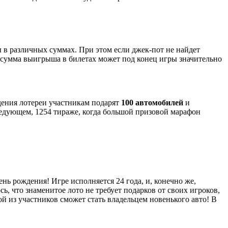
 в различных суммах. При этом если джек-пот не найдет
то сумма выигрыша в билетах может под конец игры значительно
ждения лотереи участникам подарят
100 автомобилей
и
следующем, 1254 тираже, когда большой призовой марафон
ень рождения! Игре исполняется 24 года, и, конечно же,
 что знаменитое лото не требует подарков от своих игроков,
ой из участников сможет стать владельцем новенького авто! В