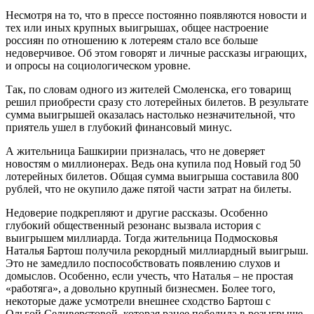
Несмотря на то, что в прессе постоянно появляются новости и
тех или иных крупных выигрышах, общее настроение
россиян по отношению к лотереям стало все больше
недоверчивое. Об этом говорят и личные рассказы играющих,
и опросы на социологическом уровне.
Так, по словам одного из жителей Смоленска, его товарищ
решил приобрести сразу сто лотерейных билетов. В результате
сумма выигрышей оказалась настолько незначительной, что
приятель ушел в глубокий финансовый минус.
А жительница Башкирии призналась, что не доверяет
новостям о миллионерах. Ведь она купила под Новый год 50
лотерейных билетов. Общая сумма выигрыша составила 800
рублей, что не окупило даже пятой части затрат на билеты.
Недоверие подкрепляют и другие рассказы. Особенно
глубокий общественный резонанс вызвала история с
выигрышем миллиарда. Тогда жительница Подмосковья
Наталья Бартош получила рекордный миллиардный выигрыш.
Это не замедлило поспособствовать появлению слухов и
домыслов. Особенно, если учесть, что Наталья – не простая
«работяга», а довольно крупный бизнесмен. Более того,
некоторые даже усмотрели внешнее сходство Бартош с
Ольгой Селиверстовой, которая ранее победила в розыгрыше