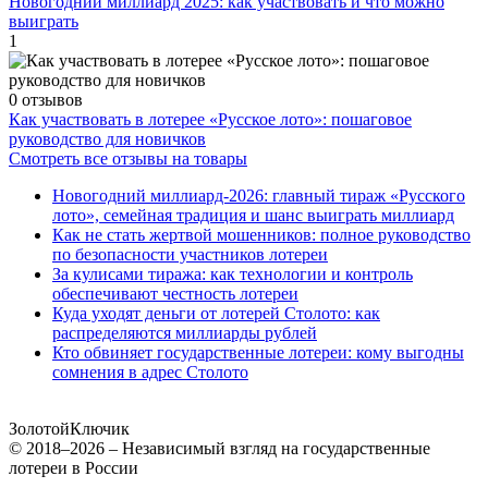
Новогодний миллиард 2025: как участвовать и что можно
выиграть
1
0 отзывов
Как участвовать в лотерее «Русское лото»: пошаговое
руководство для новичков
Смотреть все отзывы на товары
Новогодний миллиард-2026: главный тираж «Русского
лото», семейная традиция и шанс выиграть миллиард
Как не стать жертвой мошенников: полное руководство
по безопасности участников лотереи
За кулисами тиража: как технологии и контроль
обеспечивают честность лотереи
Куда уходят деньги от лотерей Столото: как
распределяются миллиарды рублей
Кто обвиняет государственные лотереи: кому выгодны
сомнения в адрес Столото
Золотой
Ключик
© 2018–2026 – Независимый взгляд на государственные
лотереи в России